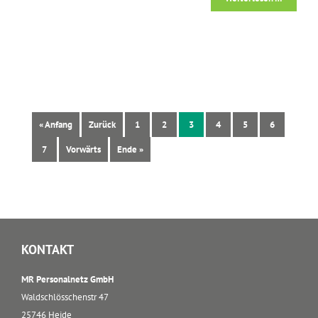
« Anfang
Zurück
1
2
3
4
5
6
7
Vorwärts
Ende »
KONTAKT
MR Personalnetz GmbH
Waldschlösschenstr 47
25746 Heide