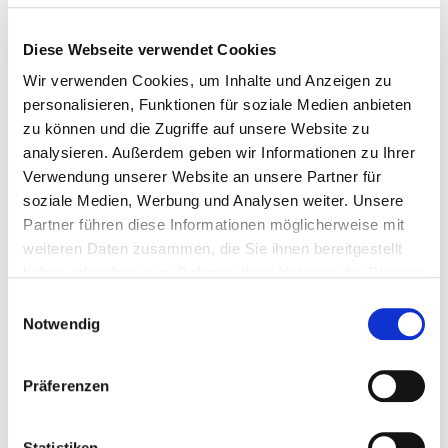
Diese Webseite verwendet Cookies
Wir verwenden Cookies, um Inhalte und Anzeigen zu
personalisieren, Funktionen für soziale Medien anbieten
zu können und die Zugriffe auf unsere Website zu
analysieren. Außerdem geben wir Informationen zu Ihrer
Verwendung unserer Website an unsere Partner für
soziale Medien, Werbung und Analysen weiter. Unsere
Partner führen diese Informationen möglicherweise mit
DROHNENFÜHRERSCHEIN
weiteren Daten zusammen, die Sie ihnen bereitgestellt
haben oder die sie im Rahmen Ihrer Nutzung der Dienste
Ausbildungsbegleitung Kompetenznachweis A1/A3 ...
gesammelt haben.
Einwilligungsauswahl
Notwendig
Weiterlesen …
Präferenzen
Statistiken